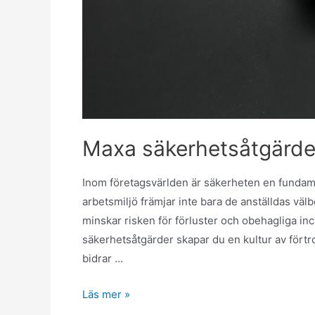
Maxa säkerhetsåtgärde
Inom företagsvärlden är säkerheten en fundamen
arbetsmiljö främjar inte bara de anställdas väl
minskar risken för förluster och obehagliga in
säkerhetsåtgärder skapar du en kultur av förtro
bidrar …
Läs mer »