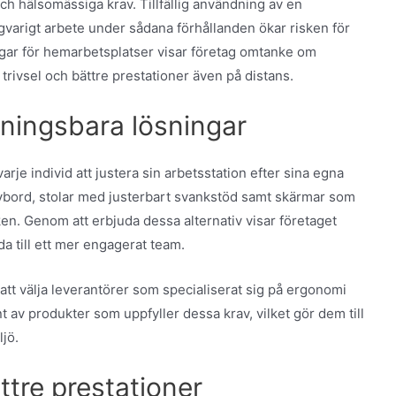
ch hälsomässiga krav. Tillfällig användning av en
varigt arbete under sådana förhållanden ökar risken för
gar för hemarbetsplatser visar företag omtanke om
 trivsel och bättre prestationer även på distans.
ningsbara lösningar
rje individ att justera sin arbetsstation efter sina egna
ivbord, stolar med justerbart svankstöd samt skärmar som
ken. Genom att erbjuda dessa alternativ visar företaget
da till ett mer engagerat team.
tt välja leverantörer som specialiserat sig på ergonomi
t av produkter som uppfyller dessa krav, vilket gör dem till
ljö.
ättre prestationer