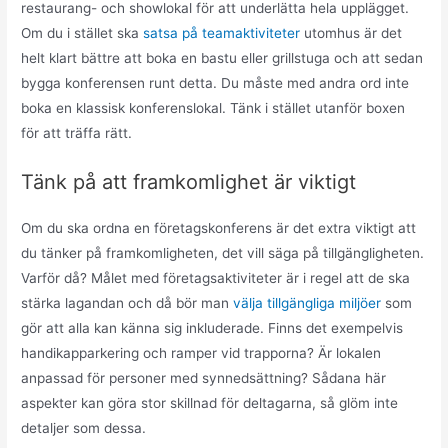
restaurang- och showlokal för att underlätta hela upplägget.
Om du i stället ska
satsa på teamaktiviteter
utomhus är det
helt klart bättre att boka en bastu eller grillstuga och att sedan
bygga konferensen runt detta. Du måste med andra ord inte
boka en klassisk konferenslokal. Tänk i stället utanför boxen
för att träffa rätt.
Tänk på att framkomlighet är viktigt
Om du ska ordna en företagskonferens är det extra viktigt att
du tänker på framkomligheten, det vill säga på tillgängligheten.
Varför då? Målet med företagsaktiviteter är i regel att de ska
stärka lagandan och då bör man
välja tillgängliga miljöer
som
gör att alla kan känna sig inkluderade. Finns det exempelvis
handikapparkering och ramper vid trapporna? Är lokalen
anpassad för personer med synnedsättning? Sådana här
aspekter kan göra stor skillnad för deltagarna, så glöm inte
detaljer som dessa.